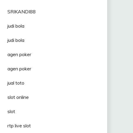
SRIKANDI88
judi bola
judi bola
agen poker
agen poker
jual toto
slot online
slot
rtp live slot