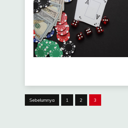
Paginasi
Sebelumnya
1
2
3
pos