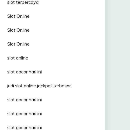
slot terpercaya
Slot Online
Slot Online
Slot Online
slot online
slot gacor hari ini
judi slot online jackpot terbesar
slot gacor hari ini
slot gacor hari ini
slot gacor hari ini