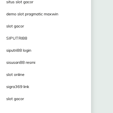
situs slot gacor
demo slot pragmatic maxwin
slot gacor
SIPUTRI88
siputri88 login
sisusan88 resmi
slot online
sigra369 link
slot gacor