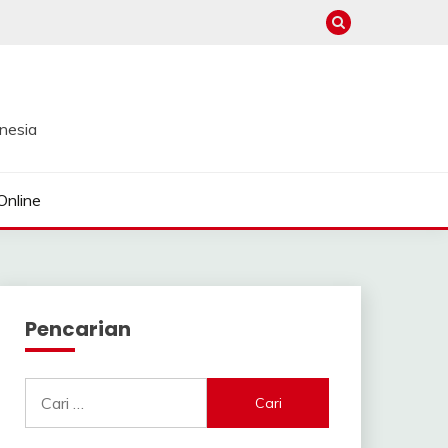
nesia
Online
Pencarian
Cari
untuk: