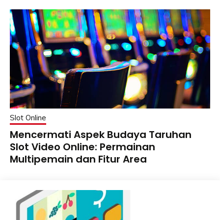
Slot Online
Mencermati Aspek Budaya Taruhan
Slot Video Online: Permainan
Multipemain dan Fitur Area