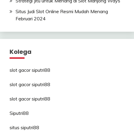
Strategi Jitu untuk Menang di Slot Mahjong Ways
Situs Judi Slot Online Resmi Mudah Menang
Februari 2024
Kolega
slot gacor siputri88
slot gacor siputri88
slot gacor siputri88
Siputri88
situs siputri88