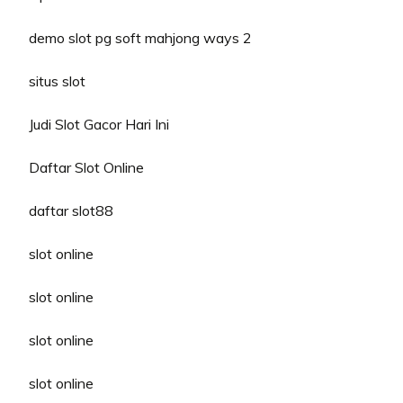
demo slot pg soft mahjong ways 2
situs slot
Judi Slot Gacor Hari Ini
Daftar Slot Online
daftar slot88
slot online
slot online
slot online
slot online